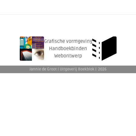
Grafische vormgeving
Handboekbinden
Webontwerp
Jannie de Groot | Uitgeverij Boekblok |
2026